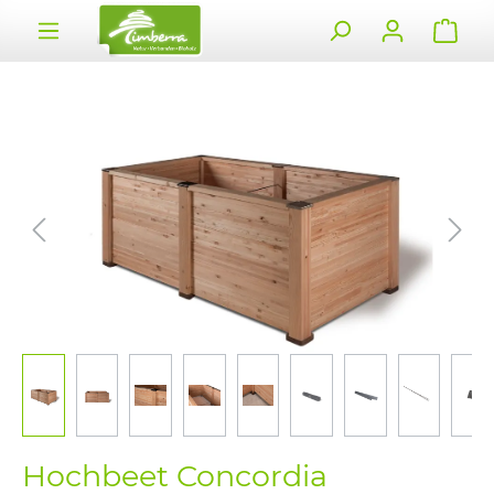
alt springen
Bildergalerie überspringen
Hochbeet Concordia