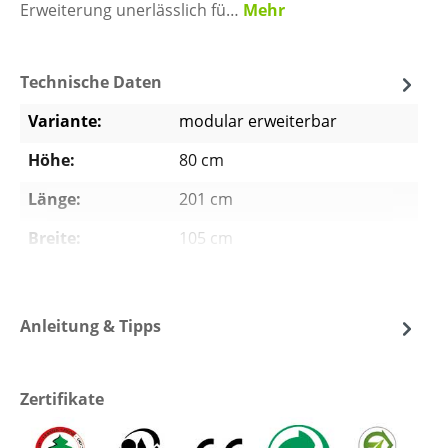
Erweiterung unerlässlich fü…
Mehr
Technische Daten
Variante:
modular erweiterbar
Höhe:
80 cm
Länge:
201 cm
Breite:
105 cm
Verpackung:
2 Karton: 1 x Länge 93 cm,
Breite 82 cm, Höhe 30 cm,
Gewicht 74 (71,9) kg, 1 x Länge
Anleitung & Tipps
93 cm, Breite 82 cm, Höhe 18
cm, Gewicht 42 kg
Material:
unbehandelte Tauernlärche
Zertifikate
Gewicht:
116 kg