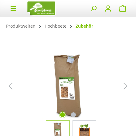
alt springen
Produktwelten
Hochbeete
Zubehör
Bildergalerie überspringen