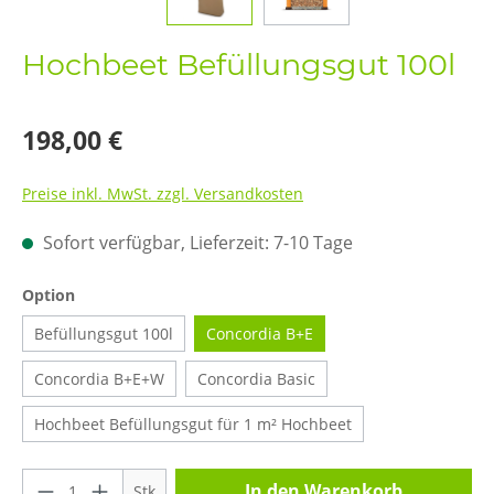
Hochbeet Befüllungsgut 100l
198,00 €
Preise inkl. MwSt. zzgl. Versandkosten
Sofort verfügbar, Lieferzeit: 7-10 Tage
auswählen
Option
Befüllungsgut 100l
Concordia B+E
Concordia B+E+W
Concordia Basic
Hochbeet Befüllungsgut für 1 m² Hochbeet
Produkt Anzahl: Gib den gewünschten Wer
In den Warenkorb
Stk