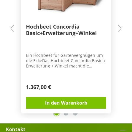
Hochbeet Concordia
Basic+Erweiterung+Winkel
Ein Hochbeet für Gartenvergnügen um
die EckeDas Hochbeet Concordia Basic +
Erweiterung + Winkel macht die
Gartengestaltung spannend und sorgt
für mehr Spielraum und Freude bei der
Gartenplanung. Besonders das Eck im
1.367,00 €
Hochbeet macht die Hochbeetanlage
nicht nur zum wunderschönen
Blickfang im Garten, sondern bietet sich
In den Warenkorb
auch hervorragend für die Gestaltung
um eine Ecke an. Timberra
Hochbeete sind im patentierten
Schwalbenschwanz - Verbundsystem
gefertigt. Die vorgefertigten
Kontakt
Holzelemente für die