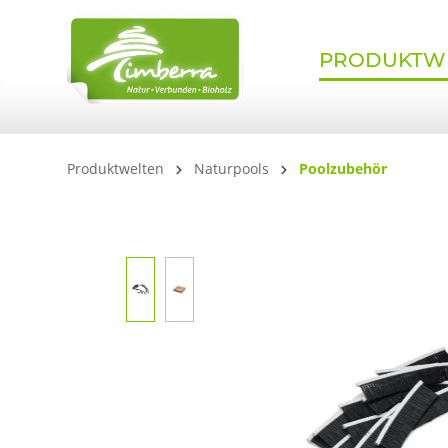
springen
Zur Hauptnavigation springen
PRODUKTW
Produktwelten
Naturpools
Poolzubehör
Bildergalerie überspringen