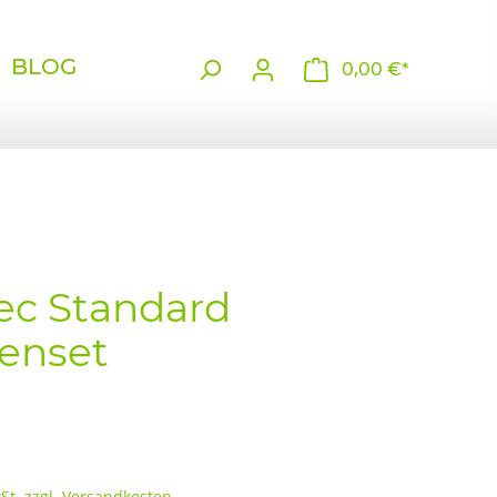
BLOG
0,00 €*
ec Standard
enset
wSt. zzgl. Versandkosten