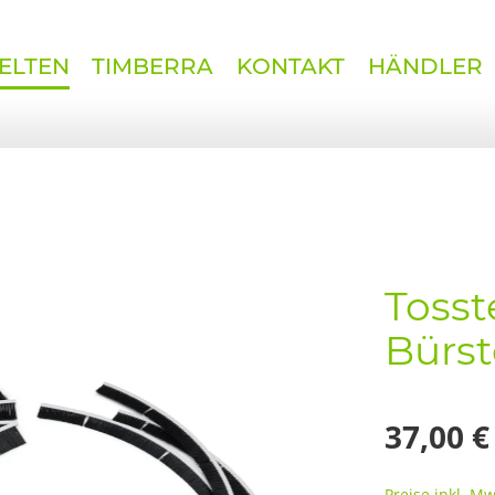
ELTEN
TIMBERRA
KONTAKT
HÄNDLER
Tosst
Bürst
37,00 €
Preise inkl. M